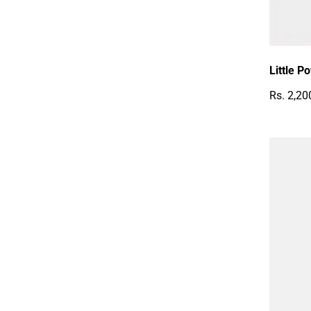
Little P
Rs. 2,20
Reguläre