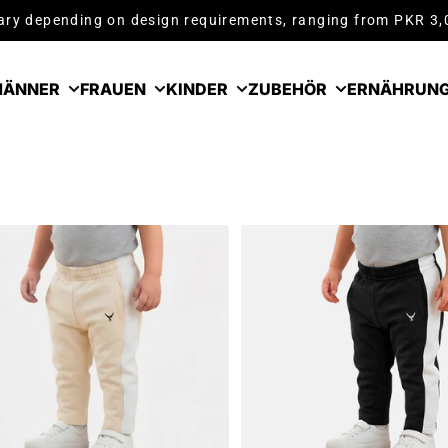
ry depending on design requirements, ranging from PKR 3
ÄNNER
FRAUEN
KINDER
ZUBEHÖR
ERNÄHRUN