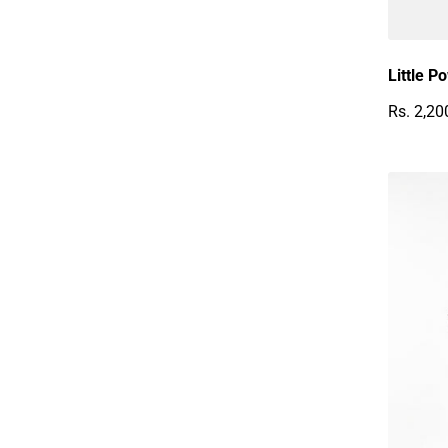
Little P
Rs. 2,20
Reguläre