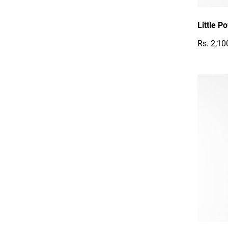
Little P
Rs. 2,10
Reguläre