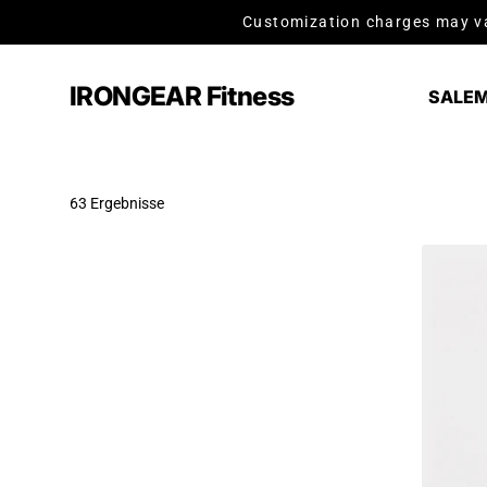
Zum Inhalt springen
Customization charges may va
IRONGEAR Fitness
SALE
M
63 Ergebnisse