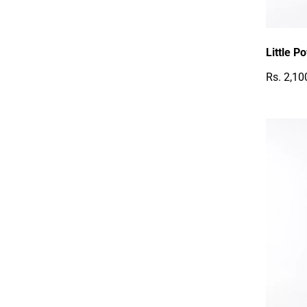
Little P
Rs. 2,10
Reguläre