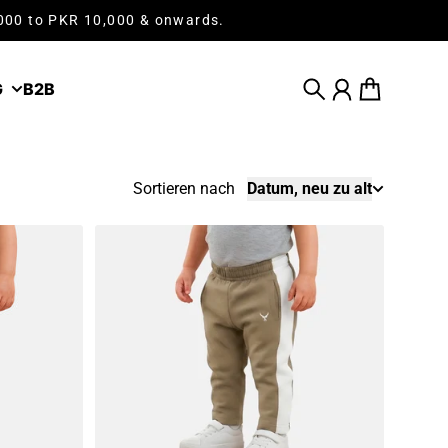
,000 to PKR 10,000 & onwards.
G
B2B
Suche
Konto
Warenkorb
Sortieren nach
Datum, neu zu alt