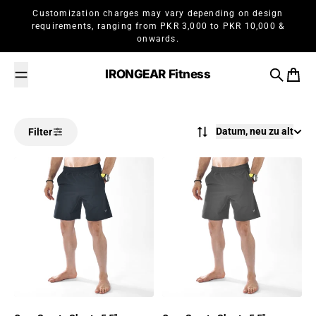
Zum Inhalt springen
Customization charges may vary depending on design
requirements, ranging from PKR 3,000 to PKR 10,000 &
onwards.
IRONGEAR Fitness
Suche
Waren
Datum, neu zu alt
Filter