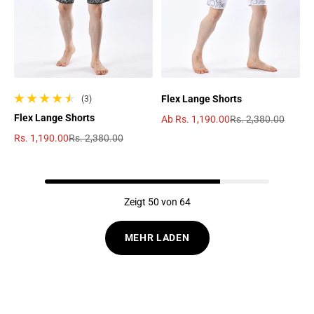
Flex Lange Shorts
(3)
3 gesamte Bewertungen
Flex Lange Shorts
Ab
Rs. 1,190.00
Rs. 2,380.00
Verkaufspreis
Regulärer Preis
Rs. 1,190.00
Rs. 2,380.00
Verkaufspreis
Regulärer Preis
Zeigt 50 von 64
MEHR LADEN