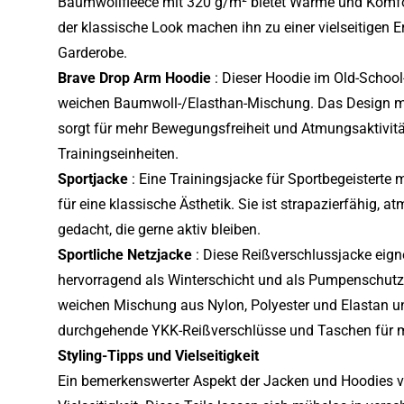
Baumwollfleece mit 320 g/m² bietet Wärme und Komfo
der klassische Look machen ihn zu einer vielseitigen 
Garderobe.
Brave Drop Arm Hoodie
: Dieser Hoodie im Old-School-
weichen Baumwoll-/Elasthan-Mischung. Das Design m
sorgt für mehr Bewegungsfreiheit und Atmungsaktivität
Trainingseinheiten.
Sportjacke
: Eine Trainingsjacke für Sportbegeisterte
für eine klassische Ästhetik. Sie ist strapazierfähig, a
gedacht, die gerne aktiv bleiben.
Sportliche Netzjacke
: Diese Reißverschlussjacke eign
hervorragend als Winterschicht und als Pumpenschutz.
weichen Mischung aus Nylon, Polyester und Elastan un
durchgehende YKK-Reißverschlüsse und Taschen für me
Styling-Tipps und Vielseitigkeit
Ein bemerkenswerter Aspekt der Jacken und Hoodies v