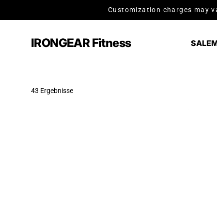
Zum Inhalt springen
Customization charges may va
IRONGEAR Fitness
SALE
M
43 Ergebnisse