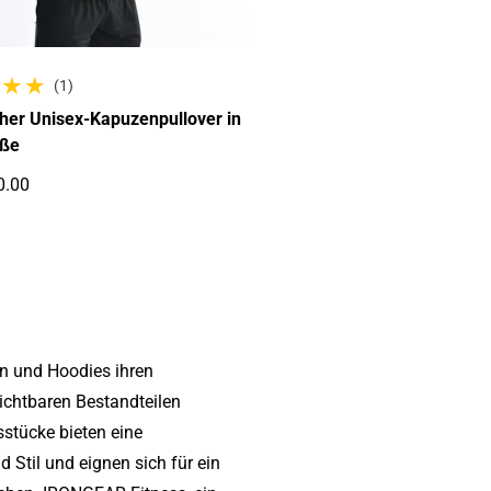
(1)
te Bewertungen
cher Unisex-Kapuzenpullover in
öße
0.00
r Preis
n und Hoodies ihren
chtbaren Bestandteilen
sstücke bieten eine
Stil und eignen sich für ein