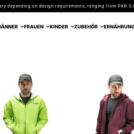
ry depending on design requirements, ranging from PKR 3
ÄNNER
FRAUEN
KINDER
ZUBEHÖR
ERNÄHRUN