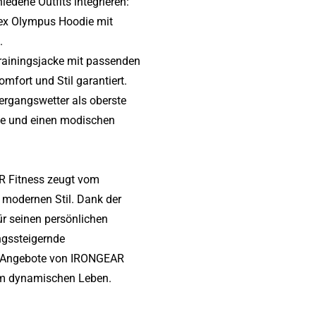
hiedene Outfits integrieren:
sex Olympus Hoodie mit
.
Trainingsjacke mit passenden
mfort und Stil garantiert.
bergangswetter als oberste
rme und einen modischen
R Fitness zeugt vom
 modernen Stil. Dank der
ür seinen persönlichen
ngssteigernde
die Angebote von IRONGEAR
rem dynamischen Leben.