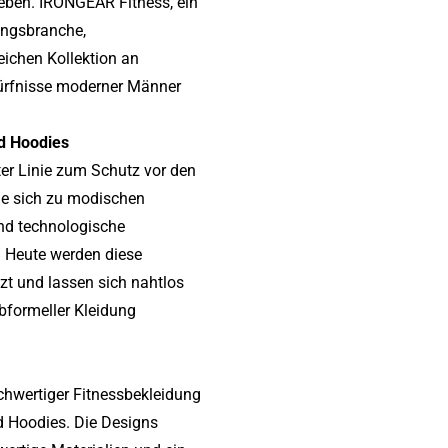
Ÿ
ieben. IRONGEAR Fitness, ein
ungsbranche,
eichen Kollektion an
dürfnisse moderner Männer
d Hoodies
er Linie zum Schutz vor den
sie sich zu modischen
nd technologische
. Heute werden diese
zt und lassen sich nahtlos
bformeller Kleidung
chwertiger Fitnessbekleidung
d Hoodies. Die Designs