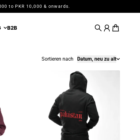
,000 to PKR 10,000 & onwards.
G
B2B
Suche
Konto
Warenkorb
Sortieren nach
Datum, neu zu alt