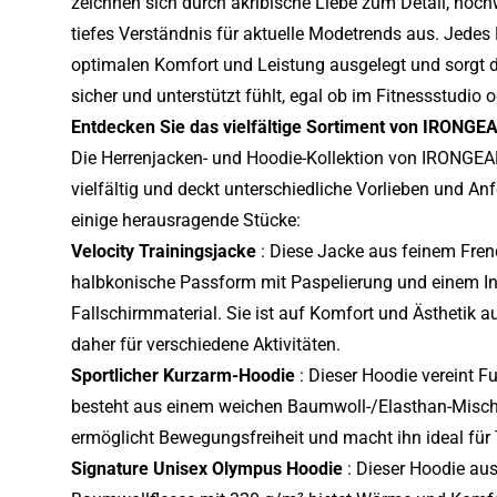
zeichnen sich durch akribische Liebe zum Detail, hoch
tiefes Verständnis für aktuelle Modetrends aus. Jedes 
optimalen Komfort und Leistung ausgelegt und sorgt da
sicher und unterstützt fühlt, egal ob im Fitnessstudio o
Entdecken Sie das vielfältige Sortiment von IRONGE
Die Herrenjacken- und Hoodie-Kollektion von IRONGEA
vielfältig und deckt unterschiedliche Vorlieben und An
einige herausragende Stücke:
Velocity Trainingsjacke
: Diese Jacke aus feinem Frenc
halbkonische Passform mit Paspelierung und einem In
Fallschirmmaterial. Sie ist auf Komfort und Ästhetik a
daher für verschiedene Aktivitäten.
Sportlicher Kurzarm-Hoodie
: Dieser Hoodie vereint Fu
besteht aus einem weichen Baumwoll-/Elasthan-Misc
ermöglicht Bewegungsfreiheit und macht ihn ideal für T
Signature Unisex Olympus Hoodie
: Dieser Hoodie au