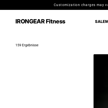
Zum Inhalt springen
Customization charges may va
IRONGEAR Fitness
SALE
M
159 Ergebnisse