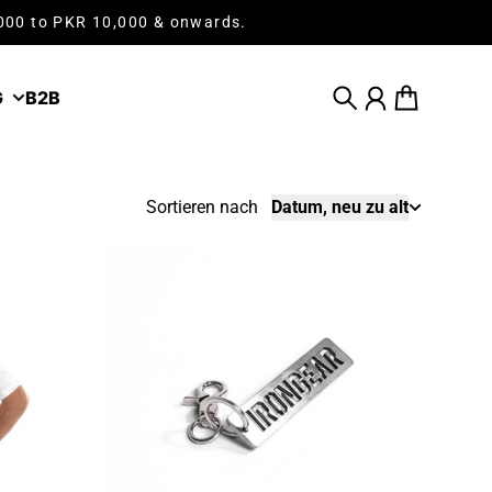
,000 to PKR 10,000 & onwards.
G
B2B
Suche
Konto
Warenkorb
Sortieren nach
Datum, neu zu alt