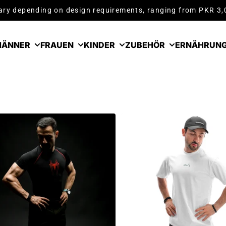
ry depending on design requirements, ranging from PKR 3
ÄNNER
FRAUEN
KINDER
ZUBEHÖR
ERNÄHRUN